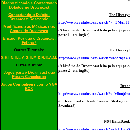
Diagnosticando e Consertando
Defeitos no Dreamcast
The History 
Consertando o Defeito:
Dreamcast Resetando
http://www.youtube.com/watch?v=j3NfgF
Modificando as Músicas nos
(A história do Dreamcast feito pela equipe
Games do Dreamcast
parte 1 - em inglês)
Ensaio: Por que o Dreamcast
Falhou?
The History 
Outros Tutoriais:
S.H.I.N.E.L.A.G.E.M D.R.E.A.M.
http://www.youtube.com/watch?v=e27kjh
Listas & Afins:
(A história do Dreamcast feito pela equipe
parte 2 - em inglês)
Jogos para o Dreamcast que
Foram Cancelados
Jogos Compatíveis com o VGA
Dream
BOX
http://www.youtube.com/watch?v=Mhmj
(O Dreamcast rodando Counter Strike, um po
download)
N64 Emu Daedal
http://www.youtube.com/watch?v=1eEUm