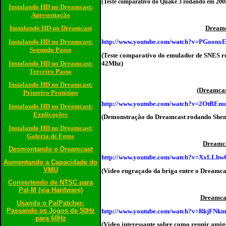
(Teste comparativo do Quake 3 rodando em 20
Instalando HD no Dreamcast:
Apresentação
Instalando HD no Dreamcast
Dreamc
Instalando HD no Dreamcast:
http://www.youtube.com/watch?v=PGoonx
Segundo Passo
(Teste comparativo do emulador de SNES r
Instalando HD no Dreamcast:
42Mhz)
Terceiro Passo
Instalando HD no Dreamcast:
(Dreamcas
Primeiro Protótipo
http://www.youtube.com/watch?v=2OtBE
Instalando HD no Dreamcast:
Explicações
(Demonstração do Dreamcast rodando She
Instalando HD no Dreamcast:
Galeria de Fotos
Dreamca
Desmontando o Dreamcast
http://www.youtube.com/watch?v=XxLLh
Aumentando a Capacidade do
VMU
(Vídeo engraçado da briga entre o Dreamcast
Convertendo de NTSC para
Pal-M (via Hardware)
Dreamcas
Usando o PalPatcher:
Passando os Jogos de 50Hz
http://www.youtube.com/watch?v=RkjFNk
para 60Hz
(Vídeo interessante sobre como reunir amigo