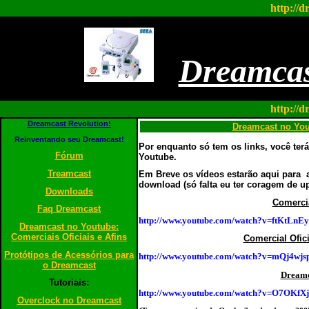
http://d
Dreamcas
http://d
Dreamcast Revolution!
Dreamcast no Yout
Reinventando seu Dreamcast!
Por enquanto só tem os links, você terá 
Fórum
Youtube.
Treamcast
Em Breve os vídeos estarão aqui para
a
download (só falta eu ter coragem de u
Downloads
Comercia
Faq Dreamcast
http://www.youtube.com/watch?v=ftKtLnE
Dreamcast no Youtube:
Comerciais Oficiais e Afins
Comercial Ofic
Protótipos de Acessórios para
http://www.youtube.com/watch?v=mQj4wj
o Dreamcast
Dreamc
Tutoriais:
http://www.youtube.com/watch?v=O7OKfX
Overclock no Dreamcast