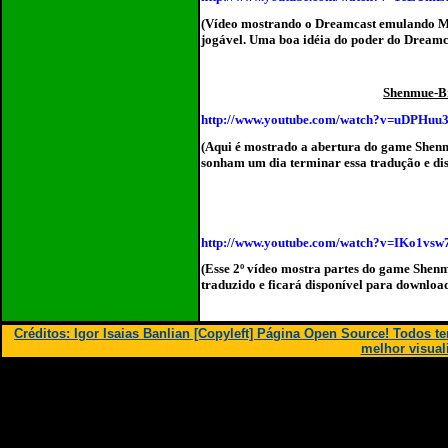
(Vídeo mostrando o Dreamcast emulando Ma
jogável. Uma boa idéia do poder do Dreamc
Shenmue-Br
http://www.youtube.com/watch?v=uDPHuu
(Aqui é mostrado a abertura do game Shenmu
sonham um dia terminar essa tradução e di
http://www.youtube.com/watch?v=IKo1vsw
(Esse 2º vídeo mostra partes do game Shen
traduzido e ficará disponível para downloa
Créditos: Igor Isaias Banlian [Copyleft] Página Open Source! Todos 
melhor visual