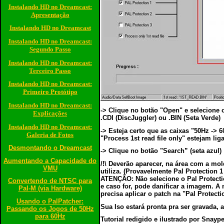
Instalando HD no Dreamcast:
Apresentação
Instalando HD no Dreamcast
Instalando HD no Dreamcast:
Segundo Passo
Instalando HD no Dreamcast:
Terceiro Passo
Instalando HD no Dreamcast:
Primeiro Protótipo
Instalando HD no Dreamcast:
-> Clique no botão "Open" e selecione 
Explicações
.CDI (DiscJuggler) ou .BIN (Seta Verde)
Instalando HD no Dreamcast:
-> Esteja certo que as caixas "50Hz -> 
Galeria de Fotos
"Process 1st read file only" estejam lig
Desmontando o Dreamcast
-> Clique no botão "Search” (seta azul)
Aumentando a Capacidade do
/!\ Deverão aparecer, na área com a mo
VMU
utiliza. (Provavelmente Pal Protection 1
ATENÇÃO: Não selecione o Pal Protecti
Convertendo de NTSC para
e caso for, pode danificar a imagem. A
Pal-M (via Hardware)
precisa aplicar o patch na "Pal Protectio
Usando o PalPatcher:
Sua Iso estará pronta pra ser gravada, 
Passando os Jogos de 50Hz
para 60Hz
Tutorial redigido e ilustrado por Snaype