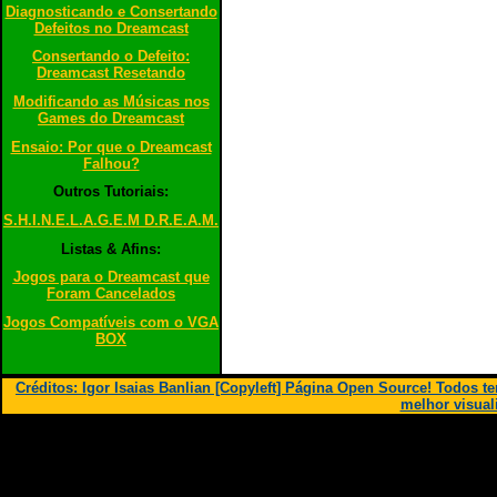
Diagnosticando e Consertando
Defeitos no Dreamcast
Consertando o Defeito:
Dreamcast Resetando
Modificando as Músicas nos
Games do Dreamcast
Ensaio: Por que o Dreamcast
Falhou?
Outros Tutoriais:
S.H.I.N.E.L.A.G.E.M D.R.E.A.M.
Listas & Afins:
Jogos para o Dreamcast que
Foram Cancelados
Jogos Compatíveis com o VGA
BOX
Créditos: Igor Isaias Banlian [Copyleft] Página Open Source! Todos 
melhor visual