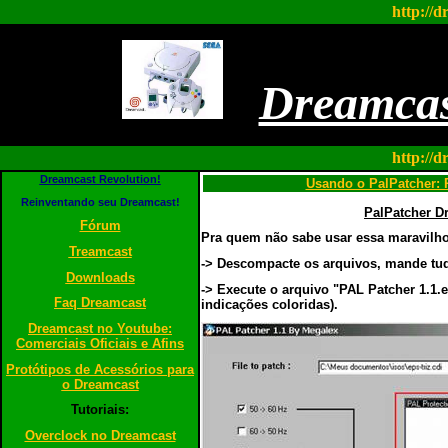
http://d
Dreamcas
http://d
Dreamcast Revolution!
Usando o PalPatcher: 
Reinventando seu Dreamcast!
PalPatcher Dr
Fórum
Pra quem não sabe usar essa maravilhos
Treamcast
-> Descompacte os arquivos, mande tud
Downloads
-> Execute o arquivo "PAL Patcher 1.1.e
Faq Dreamcast
indicações coloridas).
Dreamcast no Youtube:
Comerciais Oficiais e Afins
Protótipos de Acessórios para
o Dreamcast
Tutoriais:
Overclock no Dreamcast