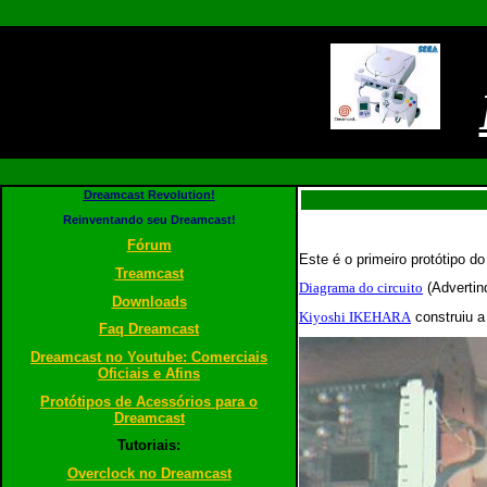
Dreamcast Revolution!
Reinventando seu Dreamcast!
Fórum
Este é o primeiro protótipo 
Treamcast
Diagrama do circuito
(Advertind
Downloads
Kiyoshi IKEHARA
construiu a
Faq Dreamcast
Dreamcast no Youtube: Comerciais
Oficiais e Afins
Protótipos de Acessórios para o
Dreamcast
Tutoriais:
Overclock no Dreamcast