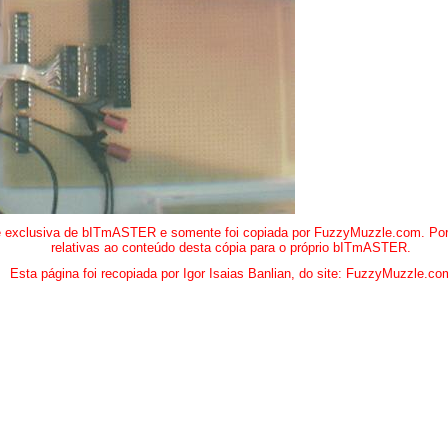
e exclusiva de bITmASTER e somente foi copiada por FuzzyMuzzle.com. Por fa
relativas ao conteúdo desta cópia para o próprio bITmASTER.
Esta página foi recopiada por Igor Isaias Banlian, do site:
FuzzyMuzzle.co