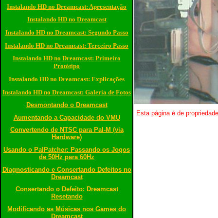
Instalando HD no Dreamcast: Apresentação
Instalando HD no Dreamcast
Instalando HD no Dreamcast: Segundo Passo
Instalando HD no Dreamcast: Terceiro Passo
Instalando HD no Dreamcast: Primeiro
Protótipo
Instalando HD no Dreamcast: Explicações
Instalando HD no Dreamcast: Galeria de Fotos
Desmontando o Dreamcast
Esta página é de propriedad
Aumentando a Capacidade do VMU
Convertendo de NTSC para Pal-M (via
Hardware)
Usando o PalPatcher: Passando os Jogos
de 50Hz para 60Hz
Diagnosticando e Consertando Defeitos no
Dreamcast
Consertando o Defeito: Dreamcast
Resetando
Modificando as Músicas nos Games do
Dreamcast