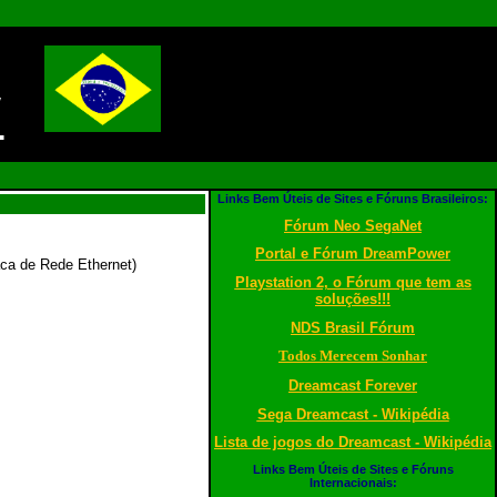
!
Links Bem Úteis de Sites e Fóruns Brasileiros:
Fórum Neo SegaNet
Portal e Fórum DreamPower
laca de Rede
Ethernet
)
Playstation 2, o Fórum que tem as
soluções!!!
NDS Brasil Fórum
Todos Merecem Sonhar
Dreamcast Forever
Sega Dreamcast - Wikipédia
Lista de jogos do Dreamcast - Wikipédia
Links Bem Úteis de Sites e Fóruns
Internacionais: