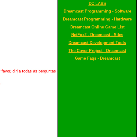
DC-LABS
Dreamcast Programming - Software
Dreamcast Programming - Hardware
Dreamcast Online Game List
NetFox2 - Dreamcast - Sites
Dreamcast Development Tools
The Cover Project - Dreamcast
Game Faqs - Dreamcast
vor, dirija todas as perguntas
m