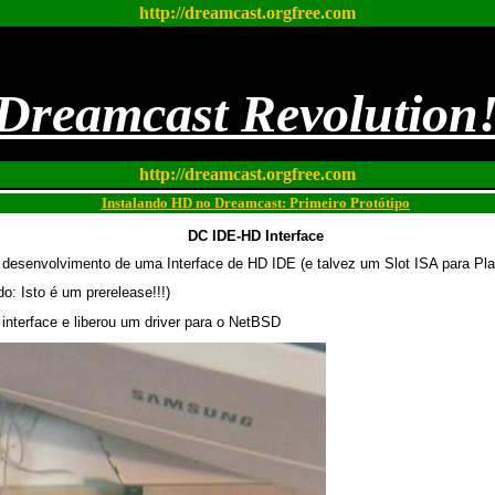
http://dreamcast.orgfree.com
Dreamcast Revolution
http://dreamcast.orgfree.com
Instalando HD no Dreamcast: Primeiro Protótipo
DC IDE-HD Interface
do desenvolvimento de uma Interface de HD IDE (e talvez um Slot ISA para P
o: Isto é um prerelease!!!)
 interface e liberou um driver para o NetBSD