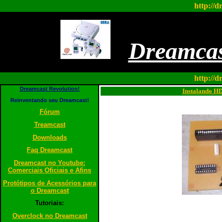
http://d
Dreamcas
http://d
Dreamcast Revolution!
Instalando HD
Reinventando seu Dreamcast!
Fórum
Treamcast
Downloads
Faq Dreamcast
Dreamcast no Youtube:
Comerciais Oficiais e Afins
Protótipos de Acessórios para
o Dreamcast
Tutoriais:
Overclock no Dreamcast