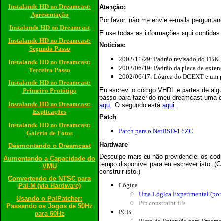
Instalando HD no Dreamcast:
Atenção:
Apresentação
Por favor, não me envie e-mails pergunta
Instalando HD no Dreamcast
E use todas as informações aqui contidas 
Instalando HD no Dreamcast:
Notícias:
Segundo Passo
2002/11/29: Padrão revisado do FBK 
Instalando HD no Dreamcast:
2002/06/19: Padrão da placa de exten
Terceiro Passo
2002/06/17: Lógica do DCEXT e um p
Instalando HD no Dreamcast:
Eu escrevi o código VHDL e partes de al
Primeiro Protótipo
passo para fazer do meu dreamcast uma e
Instalando HD no Dreamcast:
aqui
. O segundo está
aqui
.
Explicações
Patch
Instalando HD no Dreamcast:
Patch para o NetBSD-1.5ZC
Galeria de Fotos
Hardware
Desmontando o Dreamcast
Desculpe mais eu não providenciei os c
Aumentando a Capacidade do
tempo disponível para eu escrever isto. 
VMU
construir isto.)
Convertendo de NTSC para
Lógica
Pal-M (via Hardware)
Uma Lógica Experimental (p
Usando o PalPatcher:
Pin constraint file
Passando os Jogos de 50Hz
PCB
para 60Hz
Placa de Extensão para Dream