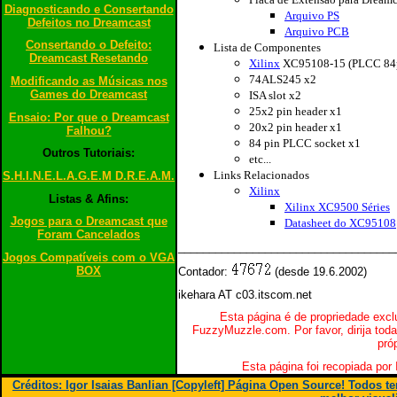
Diagnosticando e Consertando
Arquivo PS
Defeitos no Dreamcast
Arquivo PCB
Consertando o Defeito:
Lista de Componentes
Dreamcast Resetando
Xilinx
XC95108-15 (PLCC 84
74ALS245 x2
Modificando as Músicas nos
Games do Dreamcast
ISA slot x2
25x2 pin header x1
Ensaio: Por que o Dreamcast
20x2 pin header x1
Falhou?
84 pin PLCC socket x1
Outros Tutoriais:
etc...
Links Relacionados
S.H.I.N.E.L.A.G.E.M D.R.E.A.M.
Xilinx
Listas & Afins:
Xilinx XC9500 Séries
Jogos para o Dreamcast que
Datasheet do XC95108
Foram Cancelados
___________________________________
Jogos Compatíveis com o VGA
BOX
Contador:
(desde 19.6.2002)
ikehara AT c03.itscom.net
Esta página é de propriedade excl
FuzzyMuzzle.com. Por favor, dirija toda
pró
Esta página foi recopiada por 
Créditos: Igor Isaias Banlian [Copyleft] Página Open Source! Todos 