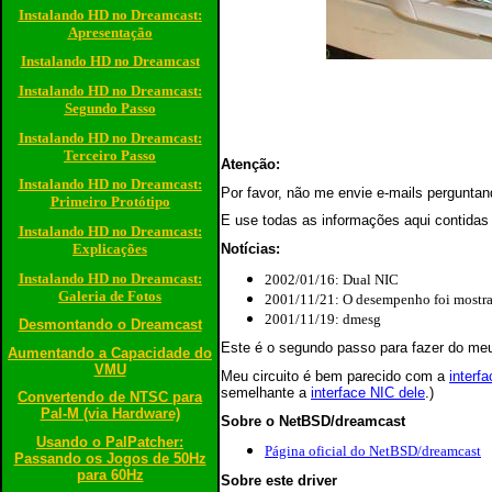
Instalando HD no Dreamcast:
Apresentação
Instalando HD no Dreamcast
Instalando HD no Dreamcast:
Segundo Passo
Instalando HD no Dreamcast:
Terceiro Passo
Atenção:
Instalando HD no Dreamcast:
Por favor, não me envie e-mails pergunta
Primeiro Protótipo
E use todas as informações aqui contidas 
Instalando HD no Dreamcast:
Explicações
Notícias:
Instalando HD no Dreamcast:
2002/01/16: Dual NIC
Galeria de Fotos
2001/11/21: O desempenho foi mostr
2001/11/19: dmesg
Desmontando o Dreamcast
Este é o segundo passo para fazer do meu
Aumentando a Capacidade do
VMU
Meu circuito é bem parecido com a
inter
semelhante a
interface NIC dele
.)
Convertendo de NTSC para
Pal-M (via Hardware)
Sobre o NetBSD/dreamcast
Usando o PalPatcher:
Página oficial do NetBSD/dreamcast
Passando os Jogos de 50Hz
para 60Hz
Sobre este driver