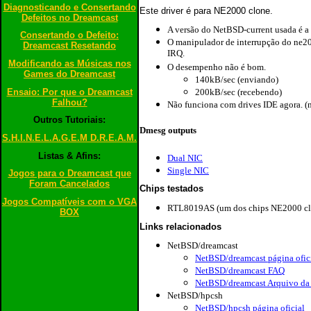
Diagnosticando e Consertando
Este driver é para NE2000 clone.
Defeitos no Dreamcast
A versão do NetBSD-current usada é a 
Consertando o Defeito:
O manipulador de interrupção do ne200
Dreamcast Resetando
IRQ.
Modificando as Músicas nos
O desempenho não é bom.
Games do Dreamcast
140kB/sec (enviando)
Ensaio: Por que o Dreamcast
200kB/sec (recebendo)
Falhou?
Não funciona com drives IDE agora. (n
Outros Tutoriais:
Dmesg outputs
S.H.I.N.E.L.A.G.E.M D.R.E.A.M.
Listas & Afins:
Dual NIC
Single NIC
Jogos para o Dreamcast que
Foram Cancelados
Chips testados
Jogos Compatíveis com o VGA
RTL8019AS (um dos chips NE2000 cl
BOX
Links relacionados
NetBSD/dreamcast
NetBSD/dreamcast página ofic
NetBSD/dreamcast FAQ
NetBSD/dreamcast Arquivo da l
NetBSD/hpcsh
NetBSD/hpcsh página oficial