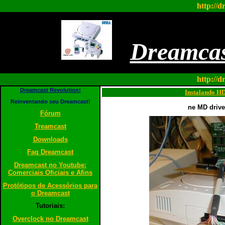
http://d
Dreamcas
http://d
Dreamcast Revolution!
Instalando H
Reinventando seu Dreamcast!
ne MD driv
Fórum
Treamcast
Downloads
Faq Dreamcast
Dreamcast no Youtube:
Comerciais Oficiais e Afins
Protótipos de Acessórios para
o Dreamcast
Tutoriais:
Overclock no Dreamcast