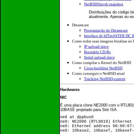
NetBSD/hpcsh snapshot
Distribuições do código 
atualmente. Apenas eu es
Dreamcast
Programação do Dreamcast
Interface de bITmASTER DC 
Como rodar suas imagens binárias no
IP upload slave
Bootable CD-Rs
Serial upload slave
Como compilar o Kernel do NetBSD
Cross-building NetBSD
Como conseguir o NetBSD atual
Tracking NetBSD-current
Hardwares
NIC
É uma placa clone NE2000 com o RTL8019
10BASE projetado para Slot ISA.
ne0 at dppbus0
ne0: NE2000 (RTL8019) Ethernet
ne0: Ethernet address 00:60:67
ne0: 10base2, 10baseT, 10baseT