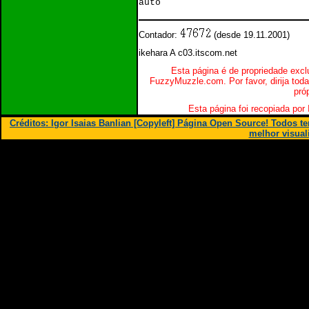
auto
Contador:
(desde 19.11.2001)
ikehara A c03.itscom.net
Esta página é de propriedade excl
FuzzyMuzzle.com. Por favor, dirija toda
pró
Esta página foi recopiada por 
Créditos: Igor Isaias Banlian [Copyleft] Página Open Source! Todos 
melhor visual