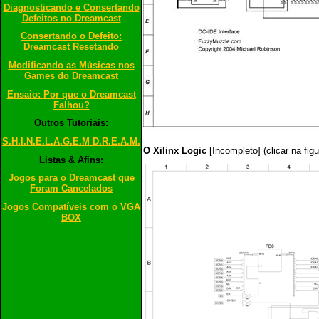
Diagnosticando e Consertando
Defeitos no Dreamcast
Consertando o Defeito:
Dreamcast Resetando
Modificando as Músicas nos
Games do Dreamcast
Ensaio: Por que o Dreamcast
Falhou?
Outros Tutoriais:
S.H.I.N.E.L.A.G.E.M D.R.E.A.M.
O
Xilinx Logic
[Incompleto] (clicar na fi
Listas & Afins:
Jogos para o Dreamcast que
Foram Cancelados
Jogos Compatíveis com o VGA
BOX