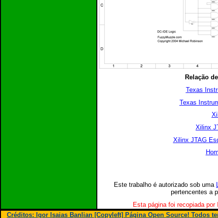
Relação de
Texas Inst
Texas Instru
Xi
Xilinx 
Xilinx JTAG Es
Hom
Este trabalho é autorizado sob uma
pertencentes a p
Esta página foi recopiada por 
Créditos: Igor Isaias Banlian [Copyleft] Página Open Source! Todos 