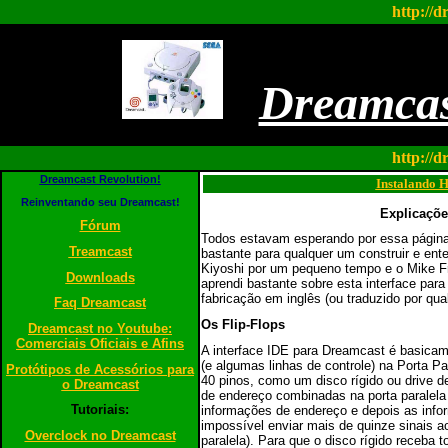
http://d
Dreamcas
http://d
Dreamcast Revolution!
Instalando 
Reinventando seu Dreamcast!
Explicaçõe
Fórum
Todos estavam esperando por essa página,
Treamcast
bastante para qualquer um construir e en
Kiyoshi por um pequeno tempo e o Mike Fr
Downloads
aprendi bastante sobre esta interface para
fabricação em inglês (ou traduzido por qu
Faq Dreamcast
Os
Flip-Flops
Dreamcast no Youtube:
Comerciais Oficiais e Afins
A interface IDE para Dreamcast é basicam
(e algumas linhas de controle) na Porta P
Protótipos de Acessórios para
40 pinos, como um disco rígido ou drive 
o Dreamcast
de endereço combinadas na porta paralela e
Tutoriais:
informações de endereço e depois as info
impossível enviar mais de quinze sinais 
Overclock no Dreamcast
paralela). Para que o disco rígido receba