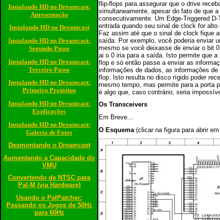
flip-flops para assegurar que o drive rec
Instalando HD no Dreamcast:
simultaneamente, apesar do fato de que a p
Apresentação
consecutivamente. Um Edge-Triggered D-T
entrada quando seu sinal de clock for alt
Instalando HD no Dreamcast
Faz assim até que o sinal de clock fique a
saída. Por exemplo, você poderia enviar um 
Instalando HD no Dreamcast:
mesmo se você deixasse de enviar o bit 0, 
Segundo Passo
ai o 0 iria para a saída. Isto permite que 
Instalando HD no Dreamcast:
flop e só então passe a enviar as informa
Terceiro Passo
informações de dados, as informações de 
flop. Isto resulta no disco rígido poder r
Instalando HD no Dreamcast:
mesmo tempo, mas permite para a porta pa
Primeiro Protótipo
é algo que, caso contrário, seria impossív
Instalando HD no Dreamcast:
Os
Transceivers
Explicações
Em Breve...
Instalando HD no Dreamcast:
O Esquema
(clicar na figura para abrir 
Galeria de Fotos
Desmontando o Dreamcast
Aumentando a Capacidade do
VMU
Convertendo de NTSC para
Pal-M (via Hardware)
Usando o PalPatcher:
Passando os Jogos de 50Hz
para 60Hz