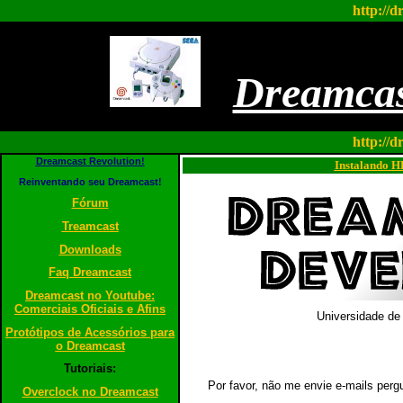
http://d
Dreamcas
http://d
Dreamcast Revolution!
Instalando H
Reinventando seu Dreamcast!
Fórum
Treamcast
Downloads
Faq Dreamcast
Dreamcast no Youtube:
Comerciais Oficiais e Afins
Universidade de
Protótipos de Acessórios para
o Dreamcast
Tutoriais:
Por favor, não me envie e-mails per
Overclock no Dreamcast