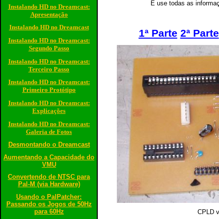
E use todas as informaç
Instalando HD no Dreamcast:
Apresentação
Instalando HD no Dreamcast
1ª Parte
2ª Parte
Instalando HD no Dreamcast:
Segundo Passo
Instalando HD no Dreamcast:
Terceiro Passo
Instalando HD no Dreamcast:
Primeiro Protótipo
Instalando HD no Dreamcast:
Explicações
Instalando HD no Dreamcast:
Galeria de Fotos
Desmontando o Dreamcast
Aumentando a Capacidade do
VMU
Convertendo de NTSC para
Pal-M (via Hardware)
Usando o PalPatcher:
Passando os Jogos de 50Hz
para 60Hz
CPLD ve