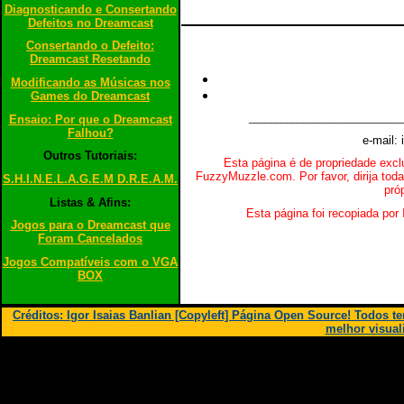
Diagnosticando e Consertando
Defeitos no Dreamcast
Consertando o Defeito:
Dreamcast Resetando
Modificando as Músicas nos
Games do Dreamcast
Ensaio: Por que o Dreamcast
____________________________
Falhou?
e-mail: 
Outros Tutoriais:
Esta página é de propriedade excl
FuzzyMuzzle.com. Por favor, dirija toda
S.H.I.N.E.L.A.G.E.M D.R.E.A.M.
pró
Listas & Afins:
Esta página foi recopiada por 
Jogos para o Dreamcast que
Foram Cancelados
Jogos Compatíveis com o VGA
BOX
Créditos: Igor Isaias Banlian [Copyleft] Página Open Source! Todos 
melhor visual