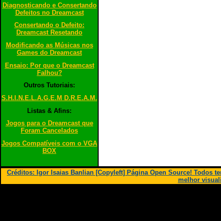
Diagnosticando e Consertando
Defeitos no Dreamcast
Consertando o Defeito:
Dreamcast Resetando
Modificando as Músicas nos
Games do Dreamcast
Ensaio: Por que o Dreamcast
Falhou?
Outros Tutoriais:
S.H.I.N.E.L.A.G.E.M D.R.E.A.M.
Listas & Afins:
Jogos para o Dreamcast que
Foram Cancelados
Jogos Compatíveis com o VGA
BOX
Créditos: Igor Isaias Banlian [Copyleft] Página Open Source! Todos 
melhor visual