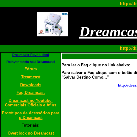
http://d
Dreamcas
http://d
Dreamcast Revolution!
Reinventando seu Dreamcast!
Para ler o Faq clique no link abaixo;
Fórum
Para salvar o Faq clique com o botão d
Treamcast
"Salvar Destino Como..."
Downloads
http://dre
Faq Dreamcast
Dreamcast no Youtube:
Comerciais Oficiais e Afins
Protótipos de Acessórios para
o Dreamcast
Tutoriais:
Overclock no Dreamcast