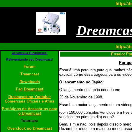
http://d
Dreamcas
http://d
Dreamcast Revolution!
Ensaio: Po
Reinventando seu Dreamcast!
Por qu
Fórum
Essa é uma pergunta para qual muitos não
Treamcast
explicar como essa tragédia para os vide
Downloads
O lançamento no Japão:
Faq Dreamcast
O lançamento no Japão ocorreu em
Dreamcast no Youtube:
25 de Novembro de 1998.
Comerciais Oficiais e Afins
Esse foi o maior lançamento de um vide
Protótipos de Acessórios para
(com 150.000 consoles vendidos em três 
o Dreamcast
vendidos no primeiro dia) certo?
Tutoriais:
Bem, sim e não, pois depois disso o merc
Overclock no Dreamcast
Dezembro, o que em maior ou menor escala