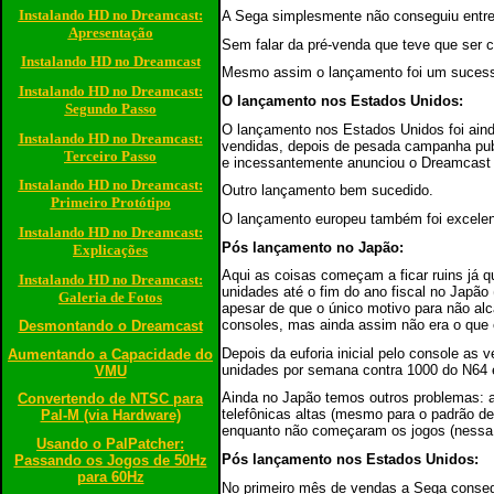
Instalando HD no Dreamcast:
A Sega simplesmente não conseguiu entreg
Apresentação
Sem falar da pré-venda que teve que ser 
Instalando HD no Dreamcast
Mesmo assim o lançamento foi um suces
Instalando HD no Dreamcast:
O lançamento nos Estados Unidos:
Segundo Passo
O lançamento nos Estados Unidos foi ain
Instalando HD no Dreamcast:
vendidas, depois de pesada campanha publ
Terceiro Passo
e incessantemente anunciou o Dreamcast n
Instalando HD no Dreamcast:
Outro lançamento bem sucedido.
Primeiro Protótipo
O lançamento europeu também foi excelen
Instalando HD no Dreamcast:
Pós lançamento no Japão:
Explicações
Aqui as coisas começam a ficar ruins já q
Instalando HD no Dreamcast:
unidades até o fim do ano fiscal no Japão
Galeria de Fotos
apesar de que o único motivo para não alc
consoles, mas ainda assim não era o que
Desmontando o Dreamcast
Depois da euforia inicial pelo console as
Aumentando a Capacidade do
unidades por semana contra 1000 do N64 e
VMU
Ainda no Japão temos outros problemas: a
Convertendo de NTSC para
telefônicas altas (mesmo para o padrão d
Pal-M (via Hardware)
enquanto não começaram os jogos (nessa 
Usando o PalPatcher:
Pós lançamento nos Estados Unidos:
Passando os Jogos de 50Hz
para 60Hz
No primeiro mês de vendas a Sega conse