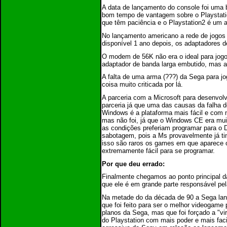
A data de lançamento do console foi uma
bom tempo de vantagem sobre o Playstati
que têm paciência e o Playstation2 é um a
No lançamento americano a rede de jogos p
disponível 1 ano depois, os adaptadores d
O modem de 56K não era o ideal para jogo
adaptador de banda larga embutido, mas a
A falta de uma arma (???) da Sega para j
coisa muito criticada por lá.
A parceria com a Microsoft para desenvo
parceria já que uma das causas da falha 
Windows é a plataforma mais fácil e com m
mas não foi, já que o Windows CE era mui
as condições preferiam programar para o 
sabotagem, pois a Ms provavelmente já tin
isso são raros os games em que aparece
extremamente fácil para se programar.
Por que deu errado:
Finalmente chegamos ao ponto principal d
que ele é em grande parte responsável pela
Na metade do da década de 90 a Sega lan
que foi feito para ser o melhor videogam
planos da Sega, mas que foi forçado a "v
do Playstation com mais poder e mais faci