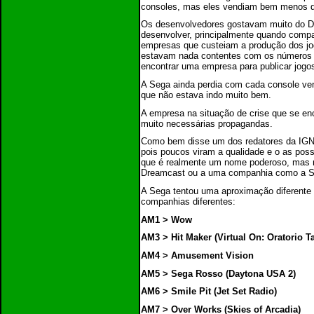
consoles, mas eles vendiam bem menos d
Os desenvolvedores gostavam muito do Dr
desenvolver, principalmente quando compa
empresas que custeiam a produção dos jog
estavam nada contentes com os números 
encontrar uma empresa para publicar jogos
A Sega ainda perdia com cada console ve
que não estava indo muito bem.
A empresa na situação de crise que se en
muito necessárias propagandas.
Como bem disse um dos redatores da IGN
pois poucos viram a qualidade e o as poss
que é realmente um nome poderoso, mas n
Dreamcast ou a uma companhia como a S
A Sega tentou uma aproximação diferente
companhias diferentes:
AM1 > Wow
AM3 > Hit Maker (Virtual On: Oratorio 
AM4 > Amusement Vision
AM5 > Sega Rosso (Daytona USA 2)
AM6 > Smile Pit (Jet Set Radio)
AM7 > Over Works (Skies of Arcadia)