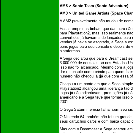
AM8 > Sonic Team (Sonic Adventure)
AM9 > United Game Artists (Space Chan
A AM2 provavelmente não mudou de nome
Essas empresas tinham que dar lucro nã
para Playstation2, mas isso realmente nã
convertidos já haviam sido lançados para
vendas já havia se esgotado, a Sega a ess
bons jogos para seu console e depois de v
plataformas.
A Sega declarou que para o Dreamcast ser 
3.000.000 de consoles só nos Estados Uni
isso não foi alcançado. Mesmo com a joga
dar o console como brinde para quem fizes
número não chegou lá (já que com essa of
Chegou a um ponto em que a Sega simple
Playstation2 alcançou uma liderança tão d
jogos já não adiantavam, promoções já não
americano e a Sega teve que tornar isso 
2001.
O Sega Saturn merecia falhar com seu sis
O Nintendo 64 também não foi um grande s
seus cartuchos caros e com baixa capac
Mas com o Dreamcast a Sega acertou em c