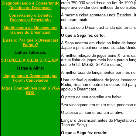
eram 750.000 vendidos e no fim de 1999 j
Diagnosticando e Consertando
esperava vender dois milhões de consoles
Defeitos no Dreamcast
A mesma coisa aconteceu nos Estados Unid
Consertando o Defeito:
esfriaram muito.
Dreamcast Resetando
E o fato de o Dreamcast ainda não ter uma 
Modificando as Músicas nos
Games do Dreamcast
O que a Sega fez certo:
Ensaio: Por que o Dreamcast
A Sega acertou em cheio na linha de lanç
Falhou?
Japão e principalmente nos Estados Unido
Outros Tutoriais:
A melhor relação de jogos bons X ruins da
a sua linha de jogos meia boca para o la
S.H.I.N.E.L.A.G.E.M D.R.E.A.M.
como GT3, MGS2, GTA3 e outros).
Listas & Afins:
A melhor taxa de lançamentos por mês no
Jogos para o Dreamcast que
Uma incrível quantidade de jogos inovadore
Foram Cancelados
Radio, Seaman e outros) e outras 3rd part
Jogos Compatíveis com o VGA
apoiou o Dreamcast.
BOX
O preço de seu aparelho era baixo.
Seu videogame era muito mais poderoso d
O acesso a internet era um atrativo.
Lançar o Dreamcast antes do Playstation 2
Titan da Sony).
O que a Sega fez errado: