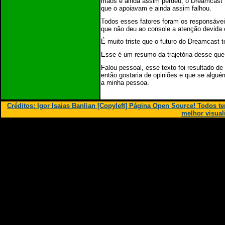
mãos e ainda assim perdeu, o Dreamcast ti
que o apoiavam e ainda assim falhou.
Todos esses fatores foram os responsáveis
que não deu ao console a atenção devida 
É muito triste que o futuro do Dreamcast 
Esse é um resumo da trajetória desse que 
Falou pessoal, esse texto foi resultado d
então gostaria de opiniões e que se algué
a minha pessoa.
Créditos: Igor Isaias Banlian [Copyleft] Página Open Source! Todos 
melhor visual