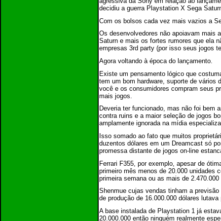
agressiva da Sony em relação ao lançament
decidiu a guerra Playstation X Sega Satur
Com os bolsos cada vez mais vazios a S
Os desenvolvedores não apoiavam mais a 
Saturn e mais os fortes rumores que ela 
empresas 3rd party (por isso seus jogos t
Agora voltando à época do lançamento.
Existe um pensamento lógico que costumava
tem um bom hardware, suporte de vários 
você e os consumidores compram seus pro
mais jogos.
Deveria ter funcionado, mas não foi bem a
contra ruins e a maior seleção de jogos bo
amplamente ignorada na mídia especializ
Isso somado ao fato que muitos proprietár
duzentos dólares em um Dreamcast só por 
promessa distante de jogos on-line estan
Ferrari F355, por exemplo, apesar de ótim
primeiro mês menos de 20.000 unidades c
primeira semana ou as mais de 2.470.000 
Shenmue cujas vendas tinham a previsão d
de produção de 16.000.000 dólares lutava
A base instalada de Playstation 1 já est
20.000.000 então ninguém realmente espe