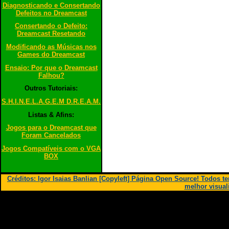
Diagnosticando e Consertando
Defeitos no Dreamcast
Consertando o Defeito:
Dreamcast Resetando
Modificando as Músicas nos
Games do Dreamcast
Ensaio: Por que o Dreamcast
Falhou?
Outros Tutoriais:
S.H.I.N.E.L.A.G.E.M D.R.E.A.M.
Listas & Afins:
Jogos para o Dreamcast que
Foram Cancelados
Jogos Compatíveis com o VGA
BOX
Créditos: Igor Isaias Banlian [Copyleft] Página Open Source! Todos 
melhor visual