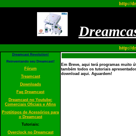
http://d
Dreamcas
http://d
Dreamcast Revolution!
Reinventando seu Dreamcast!
Em Breve, aqui terá programas muito ú
Fórum
também todos os tutoriais apresentados
download aqui. Aguardem!
Treamcast
Downloads
Faq Dreamcast
Dreamcast no Youtube:
Comerciais Oficiais e Afins
Protótipos de Acessórios para
o Dreamcast
Tutoriais:
Overclock no Dreamcast