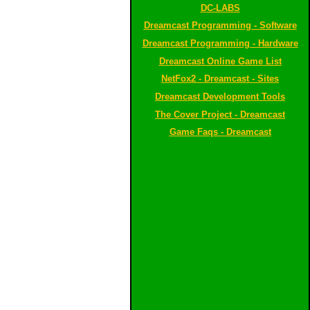
DC-LABS
Dreamcast Programming - Software
Dreamcast Programming - Hardware
Dreamcast Online Game List
NetFox2 - Dreamcast - Sites
Dreamcast Development Tools
The Cover Project - Dreamcast
Game Faqs - Dreamcast