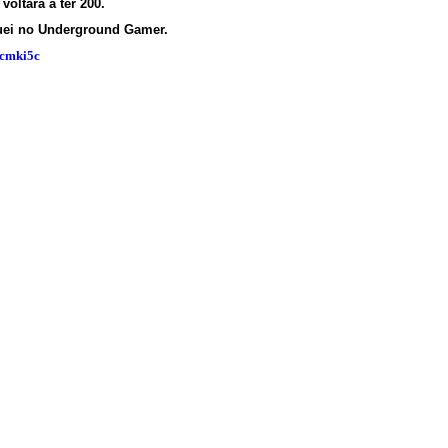
oltará a ter 200.
guei no Underground Gamer.
tcmki5c