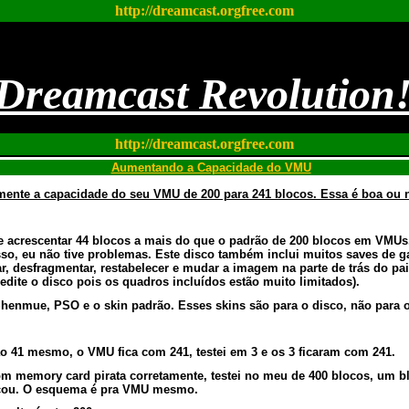
http://dreamcast.orgfree.com
Dreamcast Revolution
http://dreamcast.orgfree.com
Aumentando a Capacidade do VMU
ente a capacidade do seu VMU de 200 para 241 blocos. Essa é boa ou 
de acrescentar 44 blocos a mais do que o padrão de 200 blocos em VMU
so, eu não tive problemas. Este disco também inclui muitos saves de
r, desfragmentar, restabelecer e mudar a imagem na parte de trás do pa
 edite o disco pois os quadros incluídos estão muito limitados).
Shenmue, PSO e o skin padrão. Esses skins são para o disco, não para 
ão 41 mesmo, o VMU fica com 241, testei em 3 e os 3 ficaram com 241.
m memory card pirata corretamente, testei no meu de 400 blocos, um 
scou. O esquema é pra VMU mesmo.