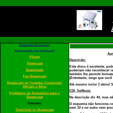
Dreamcast Revolution!
Reinventando seu Dreamcast!
Aum
Fórum
Descrição:
Treamcast
Este disco é excelente, po
Downloads
poderiam não reconhecer is
também lhe permite formata
Faq Dreamcast
(Entretanto, exige que você
Dreamcast no Youtube: Comerciais
Até mesmo inclui 3 skins! 
Oficiais e Afins
CDI, Selfboot.
Protótipos de Acessórios para o
Dreamcast
Na descrição diz 44, mas s
Tutoriais:
O esquema não funciona co
nem 10 e no outro nem pi
Overclock no Dreamcast