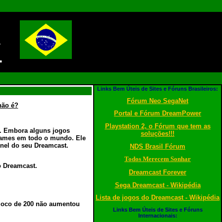
!
Links Bem Úteis de Sites e Fóruns Brasileiros:
Fórum Neo SegaNet
não é?
Portal e Fórum DreamPower
Playstation 2, o Fórum que tem as
s. Embora alguns jogos
soluções!!!
 games em todo o mundo. Ele
inel do seu Dreamcast.
NDS Brasil Fórum
Todos Merecem Sonhar
o Dreamcast.
Dreamcast Forever
Sega Dreamcast - Wikipédia
Lista de jogos do Dreamcast - Wikipédia
bloco de 200 não aumentou
Links Bem Úteis de Sites e Fóruns
Internacionais: