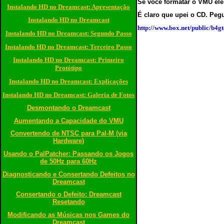
Se você formatar o VMU ele v
Instalando HD no Dreamcast: Apresentação
É claro que upei o CD. Pe
Instalando HD no Dreamcast
http://www.box.net/public/b4g
Instalando HD no Dreamcast: Segundo Passo
Instalando HD no Dreamcast: Terceiro Passo
Instalando HD no Dreamcast: Primeiro
Protótipo
Instalando HD no Dreamcast: Explicações
Instalando HD no Dreamcast: Galeria de Fotos
Desmontando o Dreamcast
Aumentando a Capacidade do VMU
Convertendo de NTSC para Pal-M (via
Hardware)
Usando o PalPatcher: Passando os Jogos
de 50Hz para 60Hz
Diagnosticando e Consertando Defeitos no
Dreamcast
Consertando o Defeito: Dreamcast
Resetando
Modificando as Músicas nos Games do
Dreamcast